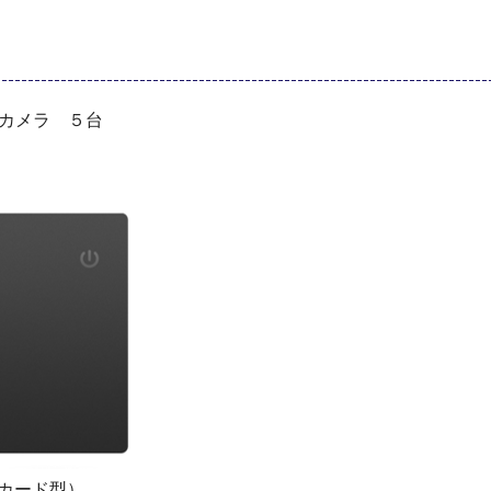
犯カメラ ５台
カード型）