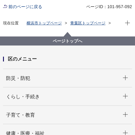
前のページに戻る
ページID：101-957-092
現在位
現在位置
横浜市トップページ
青葉区トップページ
くらし・手続き
まちづくり・環境
みどり・エコ
エコ
【終了しました】地球にやさしく移動しよう！ 青葉
ページトップへ
区制30周年デジタルスタンプラリー
区のメニュー
開く
防災・防犯
開く
くらし・手続き
開く
子育て・教育
開く
健康・医療・福祉