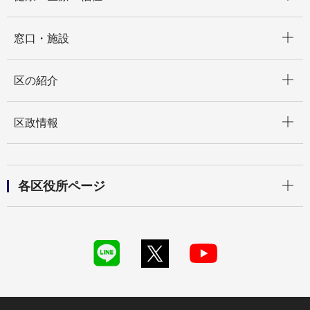
開く
窓口・施設
開く
区の紹介
開く
区政情報
開く
各区役所ページ