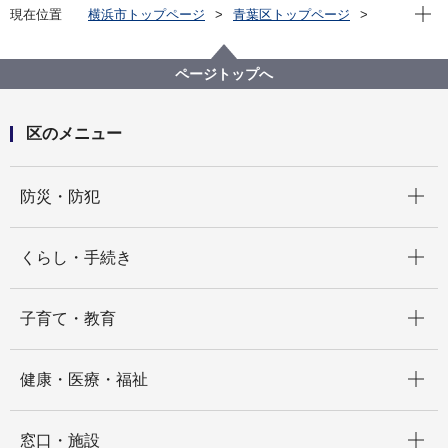
現在位
現在位置
横浜市トップページ
青葉区トップページ
くらし・手続き
まちづくり・環境
土木事務所
公園
公園一覧
松風台第二公園（まつかぜだいだいにこうえん）
ページトップへ
区のメニュー
開く
防災・防犯
開く
くらし・手続き
開く
子育て・教育
開く
健康・医療・福祉
開く
窓口・施設