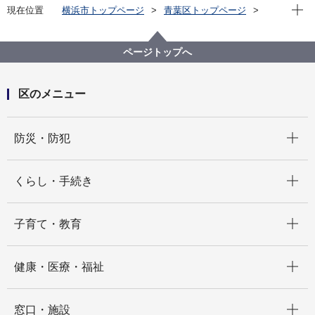
現在位
現在位置
横浜市トップページ
青葉区トップページ
くらし・手続き
まちづくり・環境
土木事務所
公園
公園一覧
田奈第二公園（たなだいにこうえん）
ページトップへ
区のメニュー
開く
防災・防犯
開く
くらし・手続き
開く
子育て・教育
開く
健康・医療・福祉
開く
窓口・施設