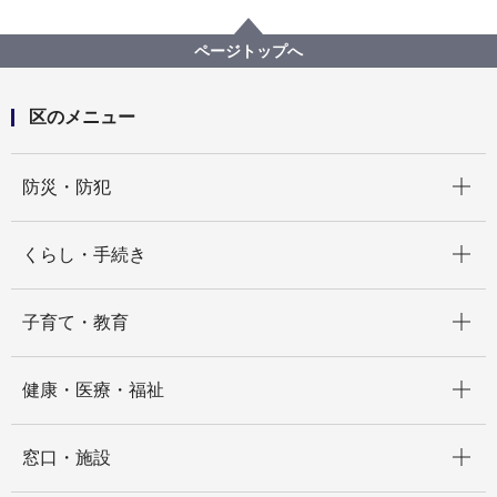
くらし・手続き
まちづくり・環境
土木事務所
公園
公園一覧
市ケ尾第四公園（いちがおだいよんこうえん）
ページトップへ
区のメニュー
開く
防災・防犯
開く
くらし・手続き
開く
子育て・教育
開く
健康・医療・福祉
開く
窓口・施設