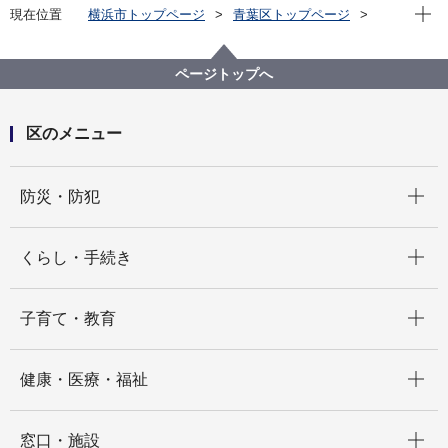
現在位
現在位置
横浜市トップページ
青葉区トップページ
くらし・手続き
まちづくり・環境
土木事務所
公園
公園一覧
藤が丘第七公園（ふじがおかだいななこうえん）
ページトップへ
区のメニュー
開く
防災・防犯
開く
くらし・手続き
開く
子育て・教育
開く
健康・医療・福祉
開く
窓口・施設