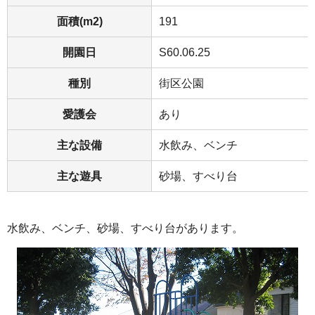
面積(m2)
191
開園日
S60.06.25
種別
街区公園
愛護会
あり
主な設備
水飲み、ベンチ
主な遊具
砂場、すべり台
水飲み、ベンチ、砂場、すべり台があります。