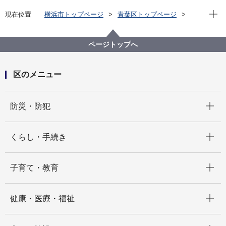
現在位
現在位置
横浜市トップページ
青葉区トップページ
くらし・手続き
まちづくり・環境
土木事務所
公園
公園一覧
荏子田公園（えこだこうえん）
ページトップへ
区のメニュー
開く
防災・防犯
開く
くらし・手続き
開く
子育て・教育
開く
健康・医療・福祉
開く