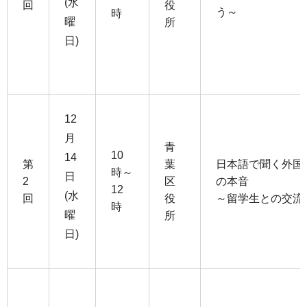
(水
回
役
う～
時
曜
所
日)
12
月
青
10
14
第
葉
日本語で聞く外国
時～
日
2
区
の本音
12
(水
回
役
～留学生との交流
時
曜
所
日)