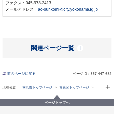
ファクス：045-978-2413
メールアドレス：
ao-bunkomi@city.yokohama.lg.jp
開く
関連ページ一覧
前のページに戻る
ページID：357-447-682
現在位
現在位置
横浜市トップページ
青葉区トップページ
くらし・手続き
市民協働・学び
学び
生涯学習
【応募終了しました】【区民企画運営講座】「All in
ページトップへ
AOBA 知って、話して、つながろう」 ～青葉で出会
う外国人との交流～ 参加者を募集します