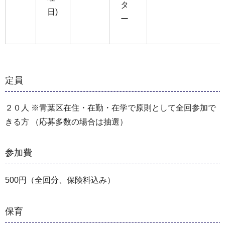
タ
日)
ー
定員
２０人 ※青葉区在住・在勤・在学で原則として全回参加で
きる方 （応募多数の場合は抽選）
参加費
500円（全回分、保険料込み）
保育