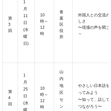
1
月
青
10
外国人との交流の
11
第
葉
時～
しさ
日
3
区
12
〜現場の声を聞こ
(水
回
役
時
～
曜
所
日)
山
1
内
月
地
やさしい日本語を
10
25
第
区
ってみよう
時～
日
4
セ
〜知って、話して
12
(水
回
ン
つながろう〜
時
曜