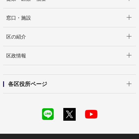
開く
窓口・施設
開く
区の紹介
開く
区政情報
開く
各区役所ページ