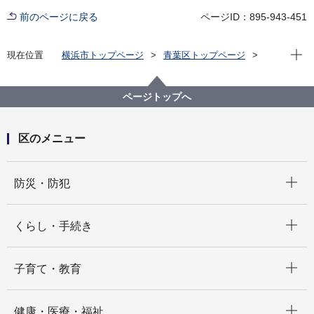
前のページに戻る
ページID：895-943-451
現在位
現在位置
横浜市トップページ
青葉区トップページ
健康・医療・福祉
健康・医療
予防接種・感染症
予防接種
ページトップへ
区のメニュー
開く
防災・防犯
開く
くらし・手続き
開く
子育て・教育
開く
健康・医療・福祉