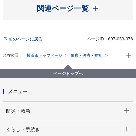
開く
関連ページ一覧
前のページに戻る
ページID：697-053-078
現在位
現在位置
横浜市トップページ
健康・医療・福祉
健康・医療
予防接種・感染症
予防接種
成人・妊婦・高齢者の予防接種
新型コロナウイルスワクチン
定期接種
ページトップへ
【令和７年度は終了しました】新型コロナワクチン接
種に関するお知らせ
メニュー
開く
防災・救急
開く
くらし・手続き