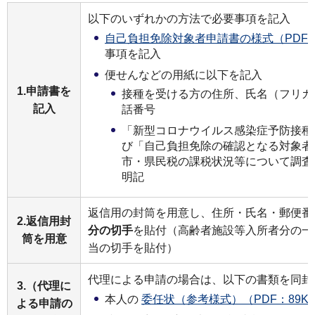
以下のいずれかの方法で必要事項を記入
自己負担免除対象者申請書の様式（PDF：2
事項を記入
便せんなどの用紙に以下を記入
1.申請書を
接種を受ける方の住所、氏名（フリガ
記入
話番号
「新型コロナウイルス感染症予防接種
び「自己負担免除の確認となる対象者
市・県民税の課税状況等について調査
明記
返信用の封筒を用意し、住所・氏名・郵便
2.返信用封
分の切手
を貼付（高齢者施設等入所者分の一
筒を用意
当の切手を貼付）
代理による申請の場合は、以下の書類を同封
3.（代理に
本人の
委任状（参考様式）（PDF：89K
よる申請の