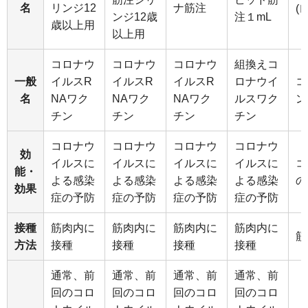
名
リンジ12
ナ筋注
(
ンジ12歳
注１mL
歳以上用
以上用
コロナウ
コロナウ
コロナウ
組換えコ
一般
イルスR
イルスR
イルスR
ロナウイ
コ
名
NAワク
NAワク
NAワク
ルスワク
ン
チン
チン
チン
チン
コロナウ
コロナウ
コロナウ
コロナウ
効
イルスに
イルスに
イルスに
イルスに
コ
能・
よる感染
よる感染
よる感染
よる感染
の
効果
症の予防
症の予防
症の予防
症の予防
接種
筋肉内に
筋肉内に
筋肉内に
筋肉内に
筋
方法
接種
接種
接種
接種
通常、前
通常、前
通常、前
通常、前
回のコロ
回のコロ
回のコロ
回のコロ