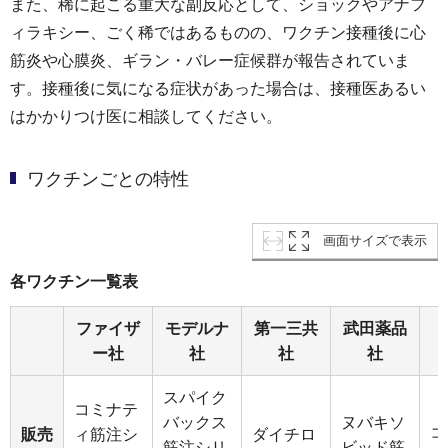
また、稀に起こる重大な副反応として、ショックやアナフ
ィラキシー、ごく稀ではあるものの、ワクチン接種後に心
筋炎や心膜炎、ギラン・バレー症候群が報告されていま
す。接種後に気になる症状があった場合は、接種医あるい
はかかりつけ医に相談してください。
ワクチンごとの特性
画面サイズで表示
各ワクチン一覧表
ファイザ
モデルナ
第一三共
武田薬品
ー社
社
社
社
スパイク
コミナテ
バックス
ヌバキソ
コ
販売
ィ筋注シ
ダイチロ
筋注シリ
ビッド筋