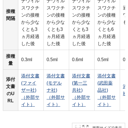
ナウイル
ナウイル
ナウイル
ナウイル
スワクチ
スワクチ
スワクチ
スワクチ
通
接種
ンの接種
ンの接種
ンの接種
ンの接種
ワ
間隔
から少な
から少な
から少な
から少な
も
くとも3
くとも3
くとも3
くとも6
ヵ月経過
ヵ月経過
ヵ月経過
ヵ月経過
した後
した後
した後
した後
接種
0.3ml
0.5ml
0.6ml
0.5ml
0.
量
添付文書
添付文書
添付文書
添付文書
添付
(ファイ
(モデル
(第一三
(武田薬
文書
添
ザー社)
ナ社)
共社)
品社)
のU
社
（外部サ
（外部サ
（外部サ
（外部サ
RL
イト）
イト）
イト）
イト）
画面サイズで表示