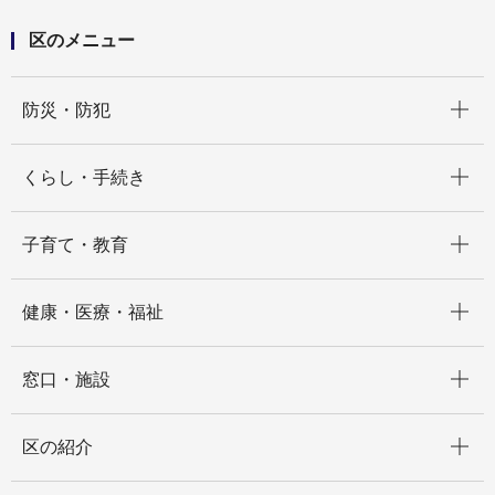
【つみきのつづき】合同育児講座を開催して、積木遊
びを楽しみました！
区のメニュー
開く
防災・防犯
開く
くらし・手続き
開く
子育て・教育
開く
健康・医療・福祉
開く
窓口・施設
開く
区の紹介
開く