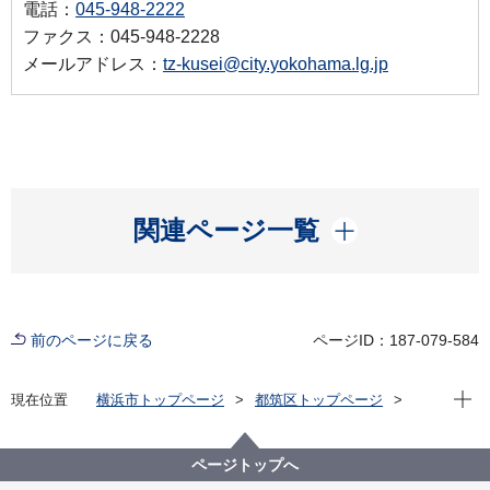
電話：
045-948-2222
ファクス：045-948-2228
メールアドレス：
tz-kusei@city.yokohama.lg.jp
開く
関連ページ一覧
前のページに戻る
ページID：187-079-584
現在位
現在位置
横浜市トップページ
都筑区トップページ
区の紹介
区長の部屋
こんにちは、区長です！ バックナンバー年度別（旧
フォトニュースつづき）
ページトップへ
2022年度