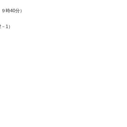
 ９時40分）
－1）