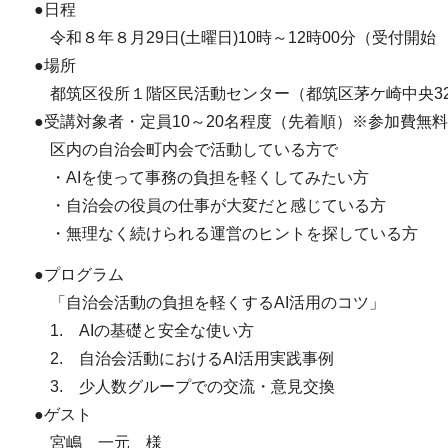
●日程
令和８年８月29日(土曜日)10時～12時00分（受付開始
●場所
都筑区役所１階区民活動センター（都筑区茅ケ崎中央32
●受講対象者・定員10～20名程度（先着順）※参加費無料
区内の自治会町内会で活動している方で
・AIを使って事務の負担を軽くしてみたい方
・自治会の役員の仕事が大変だと感じている方
・無理なく続けられる運営のヒントを探している方
●プログラム
「自治会活動の負担を軽くするAI活用のコツ」
1. AIの基礎と安全な使い方
2. 自治会活動におけるAI活用実践事例
3. 少人数グループでの交流・意見交換
●ゲスト
宮嶋 一元 様