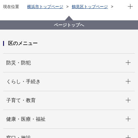
現在位
現在位置
横浜市トップページ
鶴見区トップページ
イベント
観光
【終了しました】京急×横浜鶴見 周湯スタンプラリー
ページトップへ
区のメニュー
開く
防災・防犯
開く
くらし・手続き
開く
子育て・教育
開く
健康・医療・福祉
開く
窓口・施設