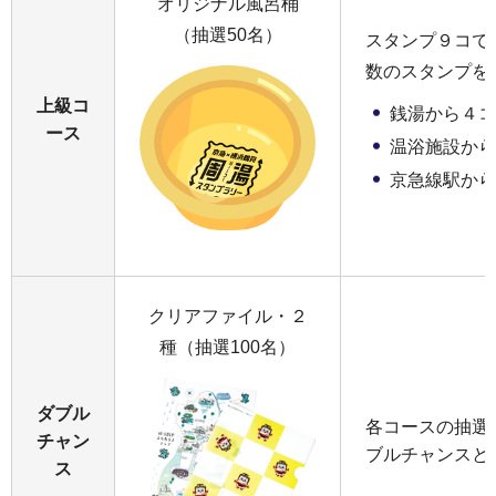
オリジナル風呂桶
（抽選50名）
スタンプ９コで
数のスタンプを
上級コ
銭湯から４コ
ース
温浴施設から
京急線駅から
クリアファイル・２
種（抽選100名）
ダブル
各コースの抽選
チャン
ブルチャンスと
ス