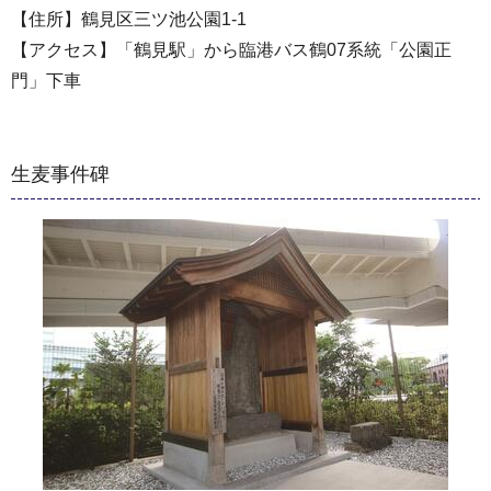
【住所】鶴見区三ツ池公園1-1
【アクセス】「鶴見駅」から臨港バス鶴07系統「公園正
門」下車
生麦事件碑