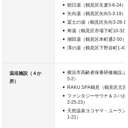
朝日湯（鶴見区生麦3-6-24）
矢向湯（鶴見区矢向5-3-19）
冨士の湯（鶴見区矢向3-28-1
寿湯（鶴見区市場下町10-32
潮田湯（鶴見区本町通2-50）
澤の湯（鶴見区下野谷町1-43
横浜市高齢者保養研修施設ふれ
温浴施設（４か
5-2）
所）
RAKU SPA鶴見（鶴見区元宮2-
ファンタジーサウナ＆スパお
2-25-23）
天然温泉ヨコヤマ・ユーランド
1-21）