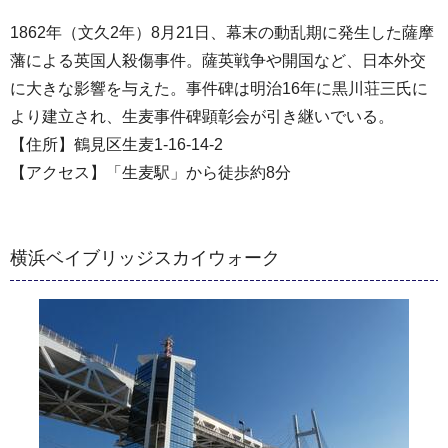
1862年（文久2年）8月21日、幕末の動乱期に発生した薩摩
藩による英国人殺傷事件。薩英戦争や開国など、日本外交
に大きな影響を与えた。事件碑は明治16年に黒川荘三氏に
より建立され、生麦事件碑顕彰会が引き継いでいる。
【住所】鶴見区生麦1-16-14-2
【アクセス】「生麦駅」から徒歩約8分
横浜ベイブリッジスカイウォーク