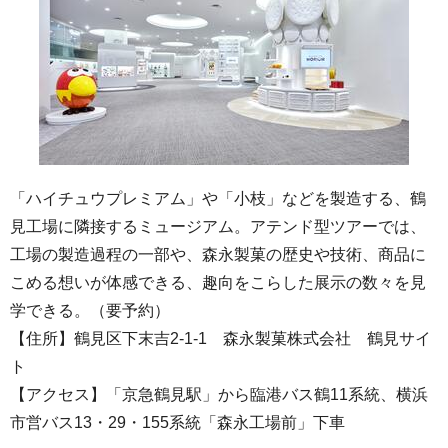
「ハイチュウプレミアム」や「小枝」などを製造する、鶴
見工場に隣接するミュージアム。アテンド型ツアーでは、
工場の製造過程の一部や、森永製菓の歴史や技術、商品に
こめる想いが体感できる、趣向をこらした展示の数々を見
学できる。（要予約）
【住所】鶴見区下末吉2-1-1 森永製菓株式会社 鶴見サイ
ト
【アクセス】「京急鶴見駅」から臨港バス鶴11系統、横浜
市営バス13・29・155系統「森永工場前」下車