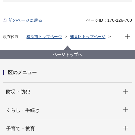
前のページに戻る
ページID：170-126-760
現在位
現在位置
横浜市トップページ
鶴見区トップページ
イベント
観光
2026年8月カレンダー(観光)
ページトップへ
区のメニュー
開く
防災・防犯
開く
くらし・手続き
開く
子育て・教育