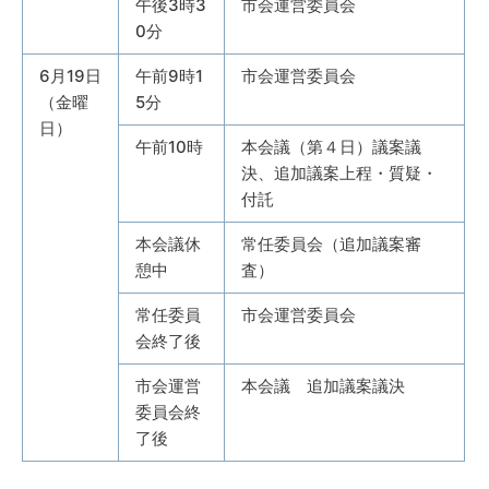
午後3時3
市会運営委員会
0分
6月19日
午前9時1
市会運営委員会
（金曜
5分
日）
午前10時
本会議（第４日）議案議
決、追加議案上程・質疑・
付託
本会議休
常任委員会（追加議案審
憩中
査）
常任委員
市会運営委員会
会終了後
市会運営
本会議 追加議案議決
委員会終
了後