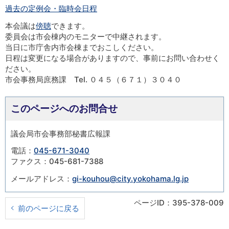
過去の定例会・臨時会日程
本会議は
傍聴
できます。
委員会は市会棟内のモニターで中継されます。
当日に市庁舎内市会棟までおこしください。
日程は変更になる場合がありますので、事前にお問い合わせく
ださい。
市会事務局庶務課 Tel. ０４５（６７１）３０４０
このページへのお問合せ
議会局市会事務部秘書広報課
電話：
045-671-3040
ファクス：045-681-7388
メールアドレス：
gi-kouhou@city.yokohama.lg.jp
ページID：395-378-009
前のページに戻る