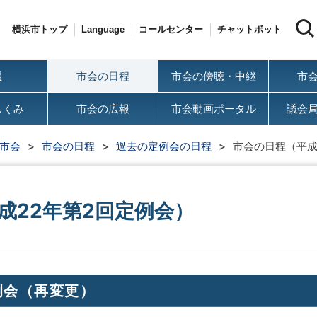
横浜市トップ
Language
コールセンター
チャットボット
員
市会の日程
市会の傍聴・中継
市
しくみ
市会の広報
市会動画ポータル
議会
市会
市会の日程
過去の定例会の日程
市会の日程（平成
成22年第2回定例会）
例会（再変更）