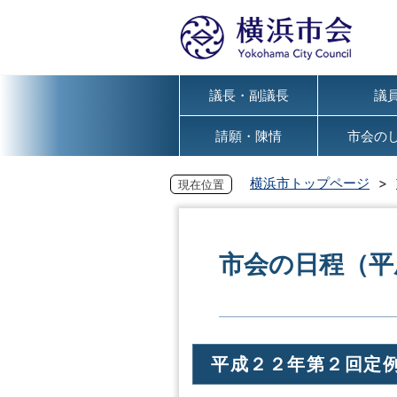
議長・副議長
議
請願・陳情
市会の
横浜市トップページ
現在位置
市会の日程（平
平成２２年第２回定