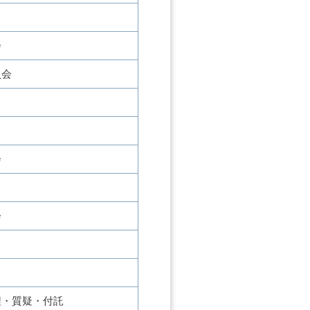
会
員会
会
会
程・質疑・付託