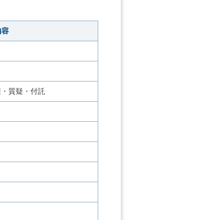
内容
程・質疑・付託