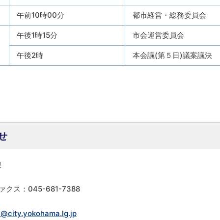
午前10時00分
都市経営・総務委員会
午後1時15分
市会運営委員会
午後2時
本会議(第５日)議案議決
せ
課
ァクス：045-681-7388
@city.yokohama.lg.jp