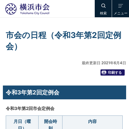
検索
メニュー
市会の日程（令和3年第2回定例
会）
最終更新日 2021年6月4日
印刷する
令和3年第2回定例会
令和3年第2回市会定例会
月日（曜
開会時
内容
日）
刻