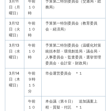
3月11
午前
予算第二特別委員会（交通局・総
日（月
１０
務局）
曜日）
時
3月12
午前
予算第一特別委員会（教育委員
日（火
１０
会・経済局）
曜日）
時
3月13
午前
予算第二特別委員会（温暖化対策
日（水
１０
統括本部・環境創造局・議会局・
曜日）
時
人事委員会・監査委員・選挙管理
委員会・会計室・財政局）
3月14
午前
市会運営委員会 ＊１
日（木
９時
曜日）
１５
分
午前
本会議（第６日） 追加議案上
１０
程・質疑・付託 ＊１