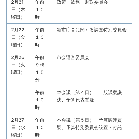
2月21
午前
政策・総務・財政委員会
日（木
１０
曜日）
時
2月22
午前
新市庁舎に関する調査特別委員会
日（金
１０
曜日）
時
2月26
午前
市会運営委員会
日（火
９時
曜日）
１５
分
午前
本会議（第４日） 一般議案議
１０
決、予算代表質疑
時
2月27
午前
本会議（第５日） 予算関連質
日（水
１０
疑、予算特別委員会設置・付託
曜日）
時