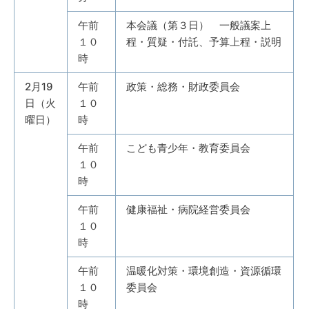
午前
本会議（第３日） 一般議案上
１０
程・質疑・付託、予算上程・説明
時
2月19
午前
政策・総務・財政委員会
日（火
１０
曜日）
時
午前
こども青少年・教育委員会
１０
時
午前
健康福祉・病院経営委員会
１０
時
午前
温暖化対策・環境創造・資源循環
１０
委員会
時