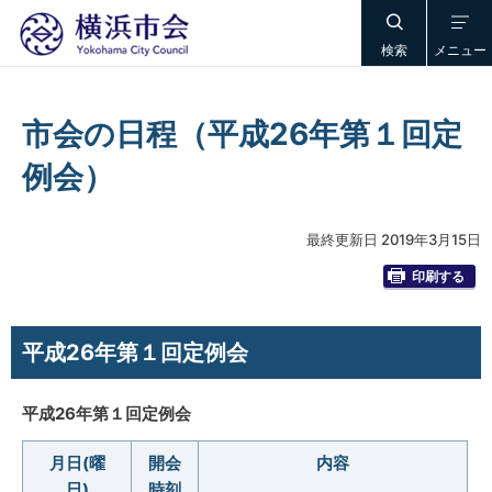
検索
メニュー
市会の日程（平成26年第１回定
例会）
最終更新日 2019年3月15日
印刷する
平成26年第１回定例会
平成26年第１回定例会
月日(曜
開会
内容
日)
時刻