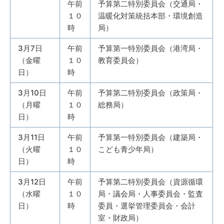
午前
予算第二特別委員会（交通局・
１０
温暖化対策統括本部・環境創造
時
局）
3月7日
午前
予算第一特別委員会（港湾局・
（金曜
１０
教育委員会）
日）
時
3月10日
午前
予算第二特別委員会（政策局・
（月曜
１０
総務局）
日）
時
3月11日
午前
予算第一特別委員会（建築局・
（火曜
１０
こども青少年局）
日）
時
3月12日
午前
予算第二特別委員会（資源循環
（水曜
１０
局・議会局・人事委員会・監査
日）
時
委員・選挙管理委員会・会計
室・財政局）