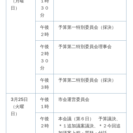
（月曜
１時
日）
３０
分
午後
予算第一特別委員会（採決）
２時
午後
予算第二特別委員会理事会
２時
３０
分
午後
予算第二特別委員会（採決）
３時
3月25日
午後
市会運営委員会
（火曜
１時
日）
午後
本会議（第６日） 予算議決、
２時
＊１追加議案議決、＊２今回追
加議案上程・質疑・付託