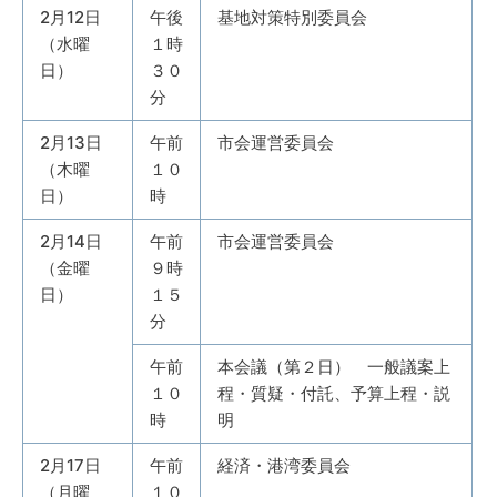
2月12日
午後
基地対策特別委員会
（水曜
１時
日）
３０
分
2月13日
午前
市会運営委員会
（木曜
１０
日）
時
2月14日
午前
市会運営委員会
（金曜
９時
日）
１５
分
午前
本会議（第２日） 一般議案上
１０
程・質疑・付託、予算上程・説
時
明
2月17日
午前
経済・港湾委員会
（月曜
１０