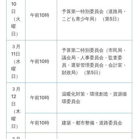
10
日
予算第一特別委員会（道路局・
午前10時
（火
こども青少年局） （第5日）
曜
日）
３月
予算第二特別委員会（市民局・
11日
議会局・人事委員会・監査委
（水
午前10時
員・選挙管理委員会・会計室・
曜
財政局） （第5日）
日）
３月
温暖化対策・環境創造・資源循
12
午前10時
環委員会
日
（木
曜
午前10時
建築・都市整備・道路委員会
日）
３月