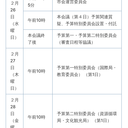
市会運営委員会
２月
5分
26
日
本会議（第４日）予算関連質
午前10時
（水
疑、予算特別委員会設置・付託
曜
本会議終
予算第一・予算第二特別委員会
日）
了後
（審査日程等協議）
２月
27
日
予算第一特別委員会（国際局・
午前10時
（木
教育委員会） （第1日）
曜
日）
２月
28
日
予算第二特別委員会（資源循環
午前10時
（金
局・文化観光局） （第1日）
曜