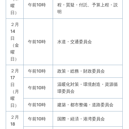
午前10時
程・質疑・付託、予算上程・説
曜
明
日）
２月
14
日
午前10時
水道・交通委員会
（金
曜
日）
２月
午前10時
政策・総務・財政委員会
17
温暖化対策・環境創造・資源循
日
午前10時
環委員会
（月
曜
午前10時
建築・都市整備・道路委員会
日）
２月
午前10時
国際・経済・港湾委員会
18