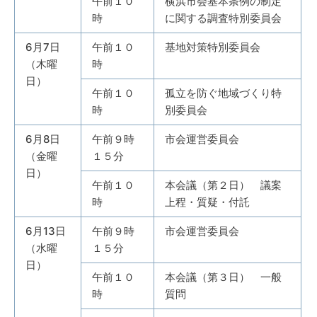
午前１０
横浜市会基本条例の制定
時
に関する調査特別委員会
6月7日
午前１０
基地対策特別委員会
（木曜
時
日）
午前１０
孤立を防ぐ地域づくり特
時
別委員会
6月8日
午前９時
市会運営委員会
（金曜
１５分
日）
午前１０
本会議（第２日） 議案
時
上程・質疑・付託
6月13日
午前９時
市会運営委員会
（水曜
１５分
日）
午前１０
本会議（第３日） 一般
時
質問