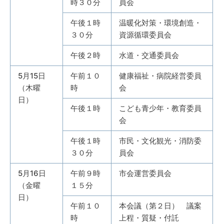
時３０分
員会
午後１時
温暖化対策・環境創造・
３０分
資源循環委員会
午後２時
水道・交通委員会
5月15日
午前１０
健康福祉・病院経営委員
（木曜
時
会
日）
午後１時
こども青少年・教育委員
会
午後１時
市民・文化観光・消防委
３０分
員会
5月16日
午前９時
市会運営委員会
（金曜
１５分
日）
午前１０
本会議（第２日） 議案
時
上程・質疑・付託