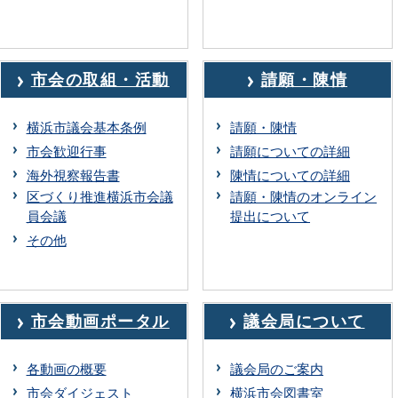
市会の取組・活動
請願・陳情
横浜市議会基本条例
請願・陳情
市会歓迎行事
請願についての詳細
海外視察報告書
陳情についての詳細
区づくり推進横浜市会議
請願・陳情のオンライン
員会議
提出について
その他
市会動画ポータル
議会局について
各動画の概要
議会局のご案内
市会ダイジェスト
横浜市会図書室