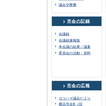
議会交際費
市会の記録
会議録
会議録速報版
本会議の結果／議案
委員会の活動・資料
市会の広報
ヨコハマ議会だより
横浜市会X（旧