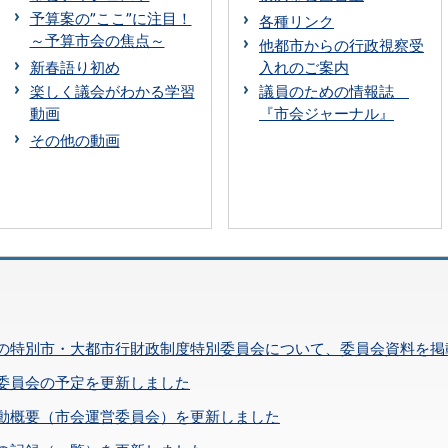
予算案の”ここ”に注目！
各種リンク
～予算市会の焦点～
他都市からの行政視察受
新春語り初め
入れのご案内
楽しく議会がわかる学習
議員のための情報誌
動画
『市会ジャーナル』
その他の動画
の特別市・大都市行財政制度特別委員会について、委員会資料を掲
委員会の予定を更新しました
動概要（市会運営委員会）を更新しました