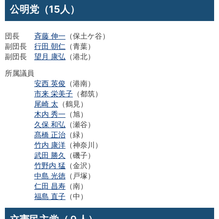
公明党（15人）
団長
斉藤 伸一
（保土ケ谷）
副団長
行田 朝仁
（青葉）
副団長
望月 康弘
（港北）
所属議員
安西 英俊
（港南）
市来 栄美子
（都筑）
尾崎 太
（鶴見）
木内 秀一
（旭）
久保 和弘
（瀬谷）
髙橋 正治
（緑）
竹内 康洋
（神奈川）
武田 勝久
（磯子）
竹野内 猛
（金沢）
中島 光徳
（戸塚）
仁田 昌寿
（南）
福島 直子
（中）