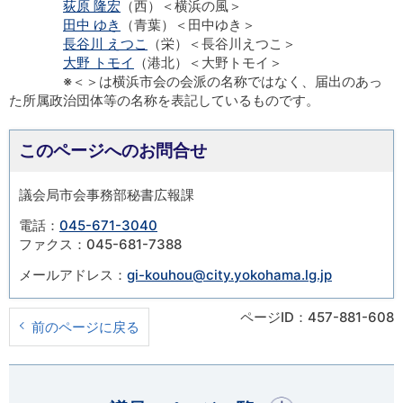
荻原 隆宏
（西）＜横浜の風＞
田中 ゆき
（青葉）＜田中ゆき＞
長谷川 えつこ
（栄）＜長谷川えつこ＞
大野 トモイ
（港北）＜大野トモイ＞
※＜＞は横浜市会の会派の名称ではなく、届出のあっ
た所属政治団体等の名称を表記しているものです。
このページへのお問合せ
議会局市会事務部秘書広報課
電話：
045-671-3040
ファクス：045-681-7388
メールアドレス：
gi-kouhou@city.yokohama.lg.jp
ページID：457-881-608
前のページに戻る