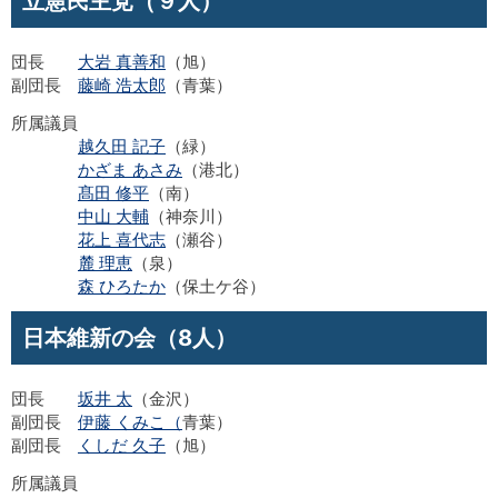
立憲民主党（９人）
団長
大岩 真善和
（旭）
副団長
藤崎 浩太郎
（青葉）
所属議員
越久田 記子
（緑）
かざま あさみ
（港北）
髙田 修平
（南）
中山 大輔
（神奈川）
花上 喜代志
（瀬谷）
麓 理恵
（泉）
森 ひろたか
（保土ケ谷）
日本維新の会（8人）
団長
坂井 太
（金沢）
副団長
伊藤 くみこ（
青葉）
副団長
くしだ 久子
（旭）
所属議員