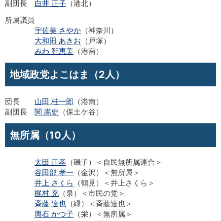
副団長
白井 正子
（港北）
所属議員
宇佐美 さやか
（神奈川）
大和田 あきお
（戸塚）
みわ 智恵美
（港南）
地域政党よこはま（2人）
団長
山田 桂一郎
（港南）
副団長
関 嵩史
（保土ケ谷）
無所属（10人）
太田 正孝
（磯子）＜自民無所属連合＞
谷田部 孝一
（金沢）＜無所属＞
井上 さくら
（鶴見）＜井上さくら＞
梶村 充
（泉）＜市民の党＞
斉藤 達也
（緑）＜斉藤達也＞
輿石 かつ子
（栄）＜無所属＞