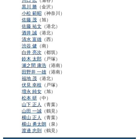
川口 広
（瀬谷）
黒川 勝
（金沢）
小松 範昭
（神奈川）
佐藤 茂
（旭）
佐藤 祐文
（港北）
酒井 誠
（港北）
清水 富雄
（西）
渋谷 健
（南）
白井 亮次
（都筑）
鈴木 太郎
（戸塚）
瀬之間 康浩
（港南）
田野井 一雄
（港南）
福地 茂
（港北）
伏見 幸枝
（戸塚）
増永 純女
（旭）
松本 研
（中）
山下 正人
（青葉）
山田 一誠
（鶴見）
横山 正人
（青葉）
横山 勇太朗
（泉）
渡邊 忠則
（鶴見）