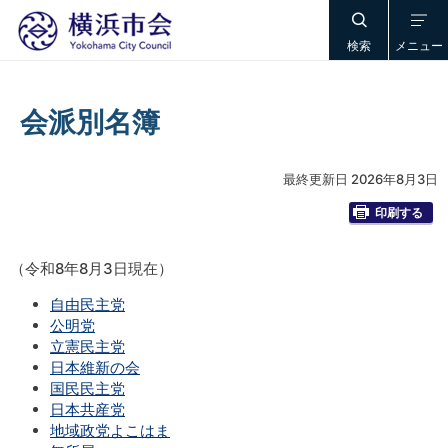
検索
メニュー
会派別名簿
最終更新日 2026年8月3日
印刷する
（令和8年8月3日現在）
自由民主党
公明党
立憲民主党
日本維新の会
国民民主党
日本共産党
地域政党よこはま