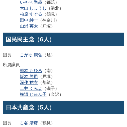
いそべ 尚哉
（都筑）
大山 しょうじ
（港北）
柏原 すぐる
（鶴見）
田中 紳一
（神奈川）
山浦 英太
（戸塚）
国民民主党（6人）
団長
こがゆ 康弘
（旭）
所属議員
熊本 ちひろ
（南）
坂本 勝司
（戸塚）
深作 祐衣
（都筑）
二井 くみよ
（磯子）
横溝 じゅん子
（金沢）
日本共産党（5人）
団長
古谷 靖彦
（鶴見）