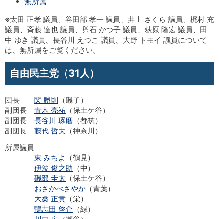
無所属
※太田 正孝 議員、谷田部 孝一 議員、井上 さくら 議員、梶村 充
議員、斉藤 達也 議員、輿石 かつ子 議員、荻原 隆宏 議員、田
中 ゆき 議員、長谷川 えつこ 議員、大野 トモイ 議員について
は、無所属をご覧ください。
自由民主党（31人）
団長
関 勝則
（磯子）
副団長
青木 亮祐
（保土ケ谷）
副団長
長谷川 琢磨
（都筑）
副団長
藤代 哲夫
（神奈川）
所属議員
東 みちよ
（鶴見）
伊波 俊之助
（中）
磯部 圭太
（保土ケ谷）
おさかべさやか
（青葉）
大桑 正貴
（栄）
鴨志田 啓介
（緑）