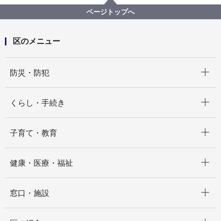
広報よこはま 栄区版
広報よこはま栄区版2022年
ページトップへ
区のメニュー
開く
防災・防犯
開く
くらし・手続き
開く
子育て・教育
開く
健康・医療・福祉
開く
窓口・施設
開く