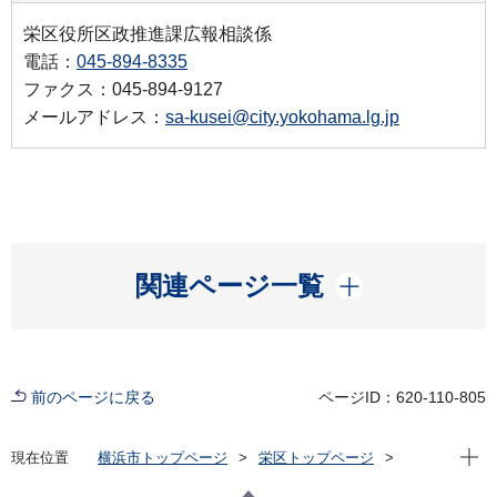
栄区役所区政推進課広報相談係
電話：
045-894-8335
ファクス：045-894-9127
メールアドレス：
sa-kusei@city.yokohama.lg.jp
開く
関連ページ一覧
前のページに戻る
ページID：620-110-805
現在位
現在位置
横浜市トップページ
栄区トップページ
区政情報
広報・刊行物