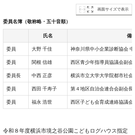
画面サイズで表示
委員名簿（敬称略・五十音順）
氏名
備
委員
大野 千佳
神奈川県中小企業診断協会 
委員
関根 信雄
西区青少年指導員協議会副会
委員長
中西 正彦
横浜市立大学大学院都市社会
委員
西田 千寿子
第４地区自治会連合会副会長
委員
福永 浩世
西区子ども会育成連絡協議会 
令和８年度横浜市境之谷公園こどもログハウス指定