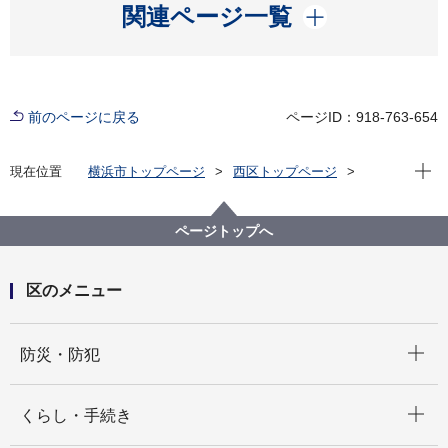
開く
関連ページ一覧
前のページに戻る
ページID：918-763-654
現在位
現在位置
横浜市トップページ
西区トップページ
区政情報
指定管理者制度
公募・選定状況
横浜市境之谷公園こどもログハウス指定管理者の公募
（令和８年度）
ページトップへ
区のメニュー
開く
防災・防犯
開く
くらし・手続き