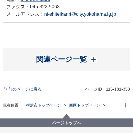
ファクス：045-322-5063
メールアドレス：
ni-shiteikanri@city.yokohama.lg.jp
開く
関連ページ一覧
前のページに戻る
ページID：116-181-353
現在位
現在位置
横浜市トップページ
西区トップページ
区政情報
指定管理者制度
公募・選定状況
横浜市西スポーツセンター指定管理者の公募(令和８年
度)
ページトップへ