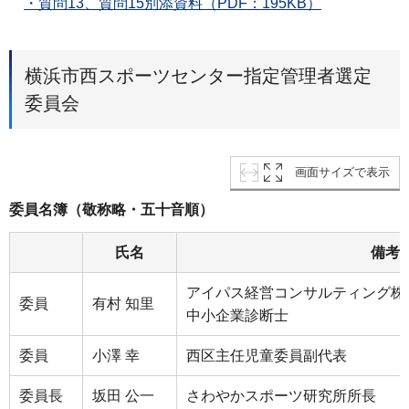
・質問13、質問15別添資料（PDF：195KB）
横浜市西スポーツセンター指定管理者選定
委員会
画面サイズで表示
委員名簿（敬称略・五十音順）
氏名
備考
アイパス経営コンサルティング株
委員
有村 知里
中小企業診断士
委員
小澤 幸
西区主任児童委員副代表
委員長
坂田 公一
さわやかスポーツ研究所所長