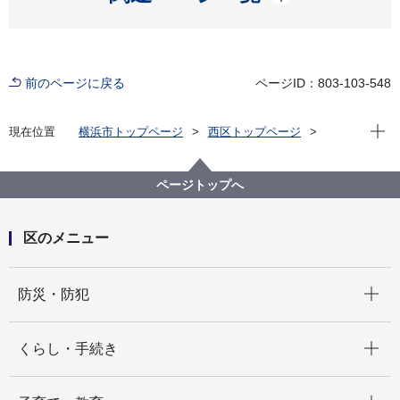
前のページに戻る
ページID：803-103-548
現在位
現在位置
横浜市トップページ
西区トップページ
くらし・手続き
まちづくり・環境
土木事務所
管理係
西土木事務所 境界調査について
ページトップへ
区のメニュー
開く
防災・防犯
開く
くらし・手続き
開く