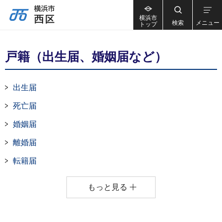
横浜市
検索
メニュー
トップ
戸籍（出生届、婚姻届など）
出生届
死亡届
婚姻届
離婚届
転籍届
もっと見る