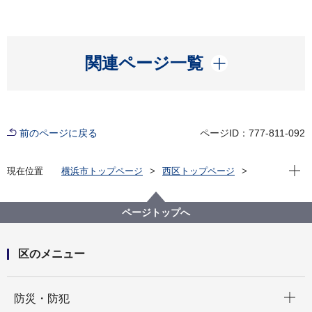
開く
関連ページ一覧
前のページに戻る
ページID：777-811-092
現在位
現在位置
横浜市トップページ
西区トップページ
くらし・手続き
戸籍・税・保険
戸籍・住民票・印鑑登録・マイナンバーカード
戸籍（出生届、婚姻届など）
ページトップへ
区のメニュー
開く
防災・防犯