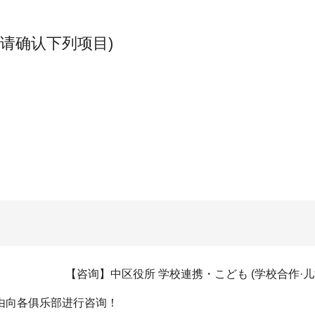
请确认下列项目)
【咨询】中区役所 学校連携・こども (学校合作·儿童) 负责部门
由向各俱乐部进行咨询！