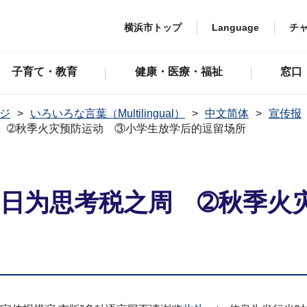
横浜市トップ
Language
チ
子育て・教育
健康・医療・福祉
窓口
ジ
いろいろな言葉（Multilingual）
中文简体
宣传报
之周 ➁秋季火灾预防运动 ③小学生放学后的逗留场所
～17日为思考税之周 ➁秋季