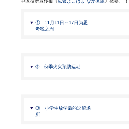
中区役所宣传报《
広報よこはま なか区版
》概要。（
① 11月11日～17日为思
考税之周
➁ 秋季火灾预防运动
③ 小学生放学后的逗留场
所