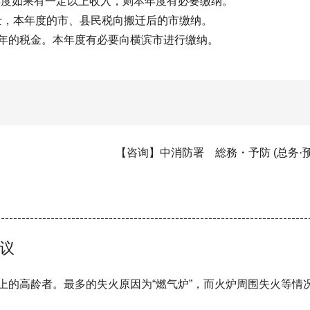
度如果有一定以上收入，则本年度有必要缴纳。
士，本年度的市、县民税向搬迁后的市缴纳。
年的税金。本年度有必要向横滨市进行缴纳。
【咨询】中消防署 総務・予防 (总务·预防) 课
议
以上的高龄者。最多的失火原因为“燃气炉”，而火炉周围失火等