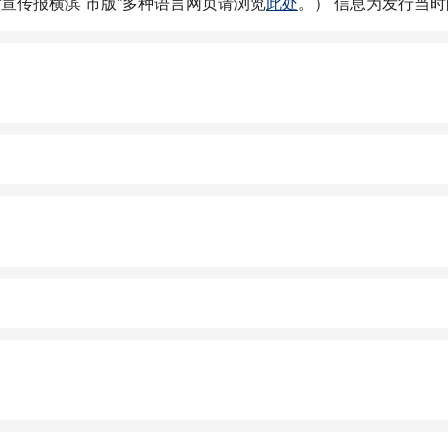
“宣传报横滨 市版”多种语言网页请浏览
此处
。） 信息为发行当