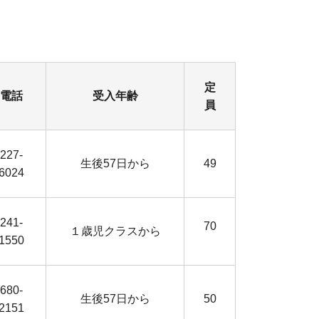
定
電話
受入年齢
員
227-
生後57日から
49
6024
241-
70
１歳児クラスから
1550
680-
生後57日から
50
2151