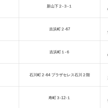
新山下２-３-１
吉浜町２-67
吉浜町１-６
石川町２-64 プラザセレス石川２階
寿町３-12-１