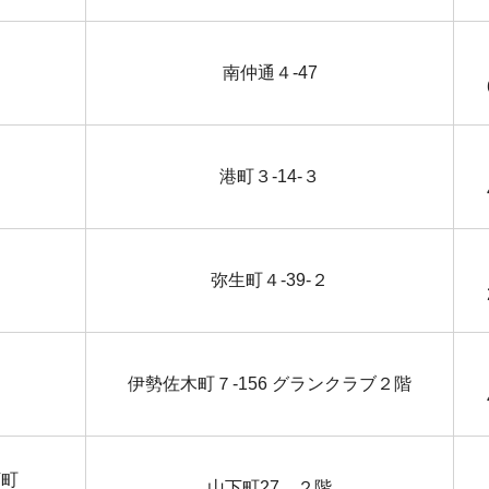
南仲通４-47
港町３-14-３
弥生町４-39-２
伊勢佐木町７-156 グランクラブ２階
下町
山下町27 ２階