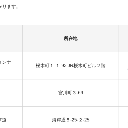
かります。
所在地
ョンナー
桜木町１-１-93 JR桜木町ビル２階
宮川町３-69
車道
海岸通５-25-２-25