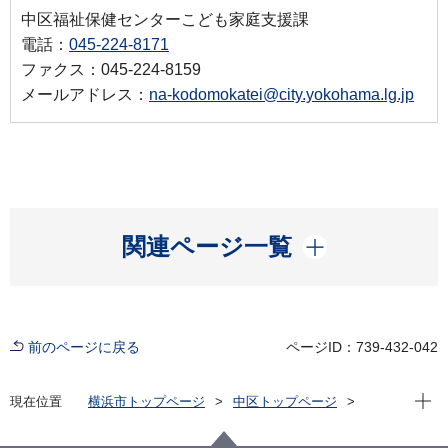
中区福祉保健センターこども家庭支援課
電話：
045-224-8171
ファクス：045-224-8159
メールアドレス：
na-kodomokatei@city.yokohama.lg.jp
開く
関連ページ一覧
前のページに戻る
ページID：739-432-042
現在位
現在位置
横浜市トップページ
中区トップページ
子育て・教育
保育・幼児教育
中区の保育園案内
横浜市竹之丸保育園 詳細