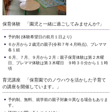
保育体験 「園児と一緒に過ごしてみませんか?」
予約制 (体験希望日の前月１日より)
６か月から２歳児の親子(令和７年４月時点)、プレママ
各１組
６月、７月、９月から２月：親子保育体験は第２木曜
日、プレママ体験は第３木曜日 ９時３０分から１１時
頃
育児講座 「保育園でのノウハウを活かした子育て
の講座を開催しています。」
予約制、無料、就学前の親子対象※異なる場合もありま
す。