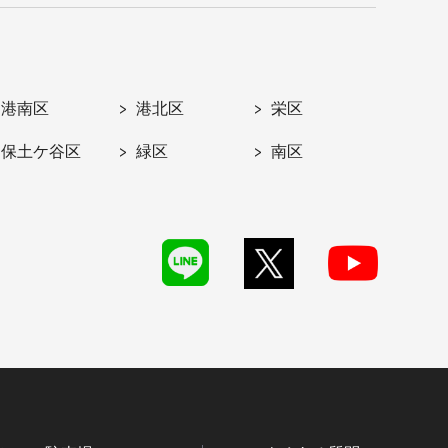
港南区
港北区
栄区
保土ケ谷区
緑区
南区