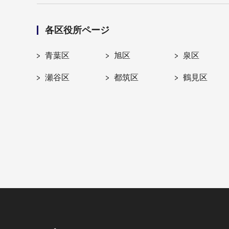
各区役所ページ
青葉区
旭区
泉区
瀬谷区
都筑区
鶴見区