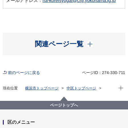
メールアドレス：
na-koreisyogai@city.yokohama.lg.jp
開く
関連ページ一覧
前のページに戻る
ページID：274-330-711
現在位
現在位置
横浜市トップページ
中区トップページ
健康・医療・福祉
福祉・介護
高齢者福祉・介護
認知症についての取組
認知症かなと思ったら
ページトップへ
区のメニュー