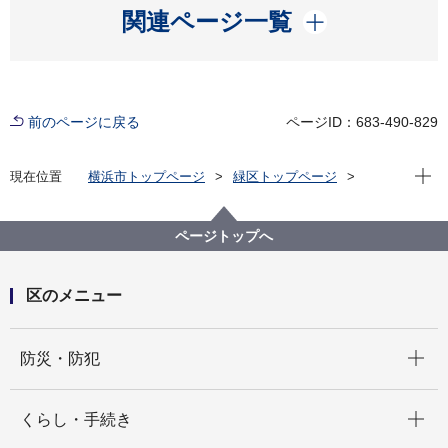
開く
関連ページ一覧
前のページに戻る
ページID：683-490-829
現在位
現在位置
横浜市トップページ
緑区トップページ
区政情報
指定管理者制度
各施設の指定管理者の公募・選定について
緑区区民利用施設の公募情報
ページトップへ
令和8年度の公募情報
横浜市緑区地区センター・十日市場スポーツ会館の第
５期(R9.4.1～R14.3.31)指定管理者の公募等について
区のメニュー
開く
防災・防犯
開く
くらし・手続き