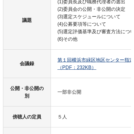
(1)委員長及び職務代理者の選出
(2)委員会の公開・非公開の決定
(3)選定スケジュールについて
議題
(4)公募要項等について
(5)選定評価基準及び審査方法につ
(6)その他
第１回横浜市緑区地区センター指定
会議録
（PDF：232KB）
公開・非公開の
一部非公開
別
傍聴人の定員
５人