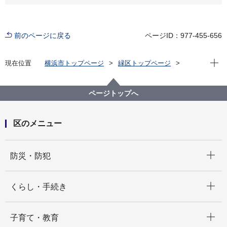
前のページに戻る
ページID：977-455-656
現在位
現在位置
横浜市トップページ
緑区トップページ
区政情報
区長のメッセージ
令和8年度
【第17回】中山幼稚園の皆さんが区役所に来てくれま
した！
ページトップへ
区のメニュー
開く
防災・防犯
開く
くらし・手続き
開く
子育て・教育