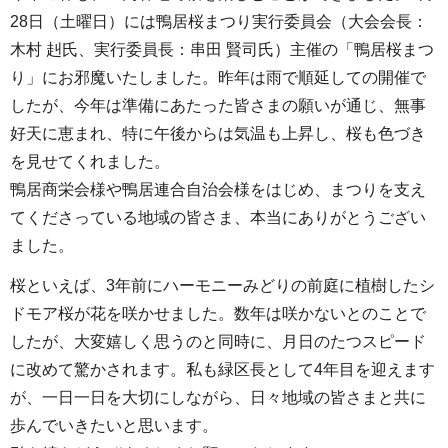
28日（土曜日）には鴨居桜まつり実行委員会（大会会長：
木村 赳氏、実行委員長：串田 賢司氏）主催の「鴨居桜まつ
り」にお邪魔いたしました。昨年は雨で順延しての開催で
したが、今年は準備にあたった皆さまの願いが通じ、無事
好天に恵まれ、特に午後からは気温も上昇し、桜も色づき
を見せてくれました。
鴨居商栄会様や鴨居連合自治会様をはじめ、まつりを支え
てくださっている地域の皆さま、本当にありがとうござい
ました。
桜といえば、3年前にハーモニーみどりの前庭に植樹したシ
ドモア桜が花を咲かせました。数年は咲かないとのことで
したが、大変嬉しく思うのと同時に、月日のたつスピード
に改めて驚かされます。私も緑区長として4年目を迎えます
が、一日一日を大切にしながら、日々地域の皆さまと共に
歩んでいきたいと思います。