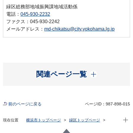
緑区総務部地域振興課地域活動係
電話：
045-930-2232
ファクス：045-930-2242
メールアドレス：
md-chikatsu@city.yokohama.lg.jp
開く
関連ページ一覧
前のページに戻る
ページID：987-898-015
現在位
現在位置
横浜市トップページ
緑区トップページ
区政情報
区長のメッセージ
令和8年度
【第2回】桜の季節が過ぎ行く頃に