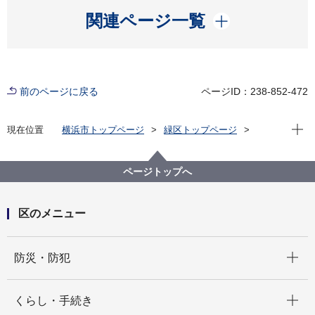
開く
関連ページ一覧
前のページに戻る
ページID：238-852-472
現在位
現在位置
横浜市トップページ
緑区トップページ
区政情報
区長のメッセージ
令和8年度
【第8回】三保地区ウォークラリー大会に参加しまし
た！
ページトップへ
区のメニュー
開く
防災・防犯
開く
くらし・手続き