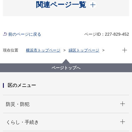
開く
関連ページ一覧
前のページに戻る
ページID：227-829-452
現在位
現在位置
横浜市トップページ
緑区トップページ
区政情報
区長のメッセージ
令和8年度
【第5回】交通安全に御貢献いただいた皆さまを表彰い
たしました
ページトップへ
区のメニュー
開く
防災・防犯
開く
くらし・手続き