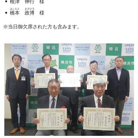
根津
伸行
様
はしもと
まさひろ
橋本
政博
様
※当日御欠席された方も含みます。