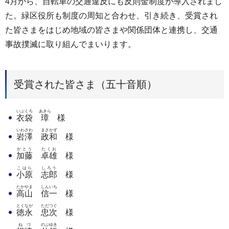
4月から、自転車の交通違反にも反則金制度が導入されまし
た。緑区役所も制度の周知と合わせ、引き続き、受賞され
た皆さまをはじめ地域の皆さまや関係団体と連携し、交通
事故撲滅に取り組んでまいります。
受賞された皆さま（五十音順）
いぶくろ
あきら
衣袋
璋
様
いわさわ
まさかず
岩澤
政和
様
かとう
たくお
加藤
卓雄
様
こはら
しろう
小原
志郎
様
たかやま
しんいち
高山
信一
様
とくなが
ただつぐ
徳永
忠次
様
ねづ
のぶゆき