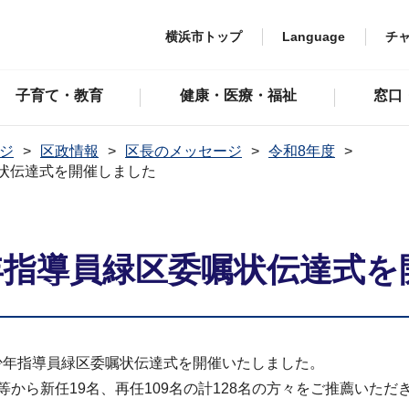
横浜市トップ
Language
チ
子育て・教育
健康・医療・福祉
窓口
ジ
区政情報
区長のメッセージ
令和8年度
状伝達式を開催しました
年指導員緑区委嘱状伝達式を
少年指導員緑区委嘱状伝達式を開催いたしました。
等から新任19名、再任109名の計128名の方々をご推薦いた