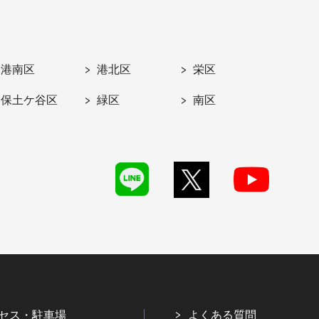
港南区
港北区
栄区
保土ケ谷区
緑区
南区
セス・駐車場
よくある質問