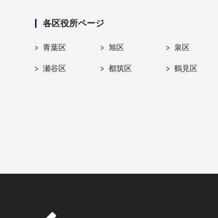
各区役所ページ
青葉区
旭区
泉区
瀬谷区
都筑区
鶴見区