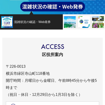
混雑状況の確認・Web発券
緑区魅力発信サイト
GREEN×EX
区役所案内
〒226-0013
横浜市緑区寺山町118番地
開庁時間：月曜日から金曜日、午前8時45分から午後5
時まで
（祝日・休日・12月29日から1月3日を除く）