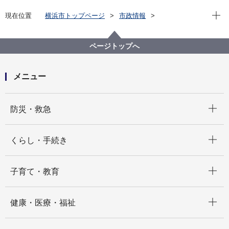
現在位
現在位置
横浜市トップページ
市政情報
広報・広聴・報道
広報・刊行物
ソーシャルメディア
LINE公式アカウント
横浜市LINE公式アカウントの使い方
ページトップへ
メニュー
開く
防災・救急
開く
くらし・手続き
開く
子育て・教育
開く
健康・医療・福祉
開く