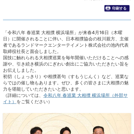
印刷する
「令和八年 春巡業 大相撲 横浜場所」が来春4月16日（木曜
日）に開催されることに伴い、日本相撲協会の枝川親方、主催
者であるランドマークエンターテイメント株式会社の池内代表
取締役社長と面会しました。
国技に触れられる大相撲巡業を毎年開催いただけることへの感
謝や、引き続き横浜のにぎわい創出にご協力いただきたい旨を
お伝えしました。
初切（しょっきり）や相撲甚句（すもうじんく）など、巡業な
らではの催し物もあります。ぜひ、多くの皆さまに大相撲の魅
力を堪能していただきたいと思います。
（詳細については、
令和八年 春巡業 大相撲 横浜場所（外部サ
イト）
をご覧ください）