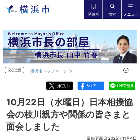
区役所
検索
メニュー
現在位置
現在位置
横浜市トップページ
市長の部屋 横浜市長山中竹春
フォトダイアリー
フォトダイアリー 2025年度
フォトダイアリー 2025年10月
10月22日（水曜日）日本相撲協
10月22日（水曜日）日本相撲協会の枝川親方や関係の皆さま
会の枝川親方や関係の皆さまと
と面会しました
面会しました
最終更新日 2025年11月4日