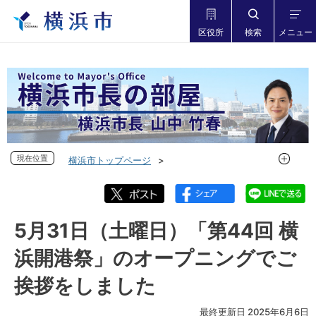
区役所
検索
メニュー
現在位置
現在位置
横浜市トップページ
市長の部屋 横浜市長山中竹春
フォトダイアリー
フォトダイアリー 2025年度
フォトダイアリー 2025年5月
5月31日（土曜日）「第44回 横
5月31日（土曜日）「第44回 横浜開港祭」のオープニングで
浜開港祭」のオープニングでご
ご挨拶をしました
挨拶をしました
最終更新日 2025年6月6日