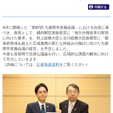
印刷する
4月に開催した「第87回 九都県市首脳会議」における合意に基
づき、座長として、橘内閣官房副長官に「地方分権改革の実現
に向けた要求」を、村上総務大臣と古川総務大臣政務官に「都
道府県域を超えた広域連携の新たな枠組みの検討に向けた九都
県市首脳会議の提言」を手交しました。
今後も首長間で活発な議論を行い、広域的な課題の解決に向け
て尽力していきます。
（詳細については、
記者発表資料
をご覧ください）