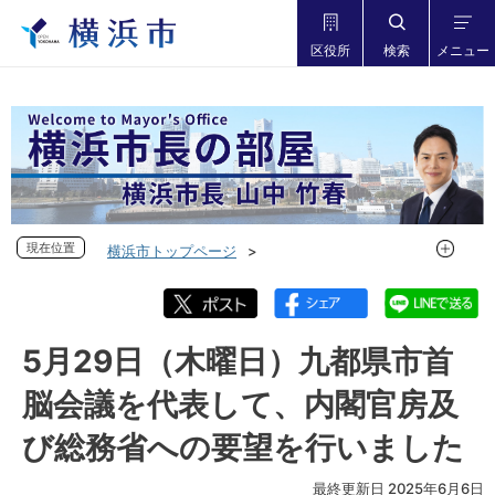
区役所
検索
メニュー
現在位置
現在位置
横浜市トップページ
市長の部屋 横浜市長山中竹春
フォトダイアリー
フォトダイアリー 2025年度
フォトダイアリー 2025年5月
5月29日（木曜日）九都県市首
5月29日（木曜日）九都県市首脳会議を代表して、内閣官房及
脳会議を代表して、内閣官房及
び総務省への要望を行いました
び総務省への要望を行いました
最終更新日 2025年6月6日