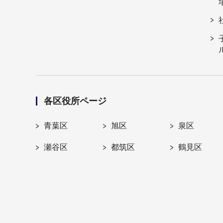
各区役所ページ
青葉区
旭区
泉区
瀬谷区
都筑区
鶴見区