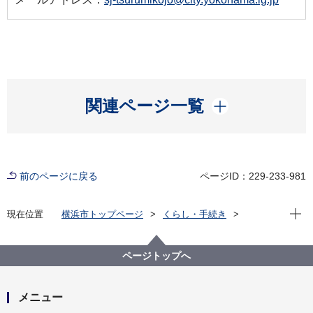
開く
関連ページ一覧
前のページに戻る
ページID：229-233-981
現在位
現在位置
横浜市トップページ
くらし・手続き
住まい・暮らし
ごみ・リサイクル
施設の紹介
焼却工場
鶴見工場
鶴見工場 工場施設紹介
ページトップへ
メニュー