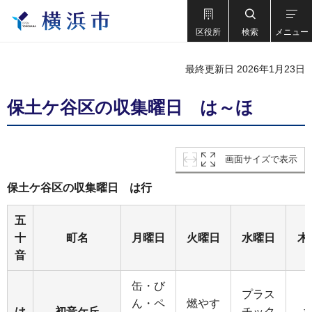
区役所
検索
メニュー
最終更新日 2026年1月23日
保土ケ谷区の収集曜日 は～ほ
画面サイズで表示
保土ケ谷区の収集曜日 は行
五
十
町名
月曜日
火曜日
水曜日
木
音
缶・び
プラス
ん・ペ
燃やす
は
初音ケ丘
チック