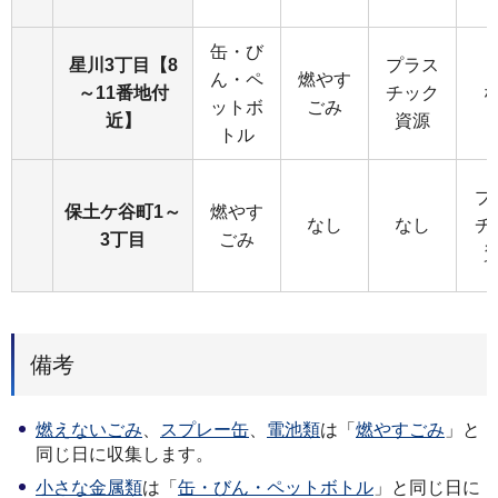
缶・び
星川3丁目【8
プラス
ん・ペ
燃やす
～11番地付
チック
ットボ
ごみ
近】
資源
トル
プ
保土ケ谷町1～
燃やす
なし
なし
チ
3丁目
ごみ
備考
燃えないごみ
、
スプレー缶
、
電池類
は「
燃やすごみ
」と
同じ日に収集します。
小さな金属類
は「
缶・びん・ペットボトル
」と同じ日に