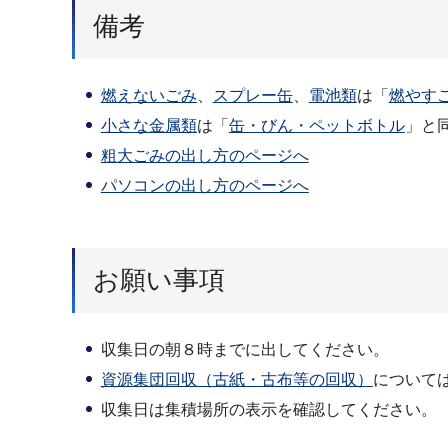
備考
燃えないごみ
、
スプレー缶
、
電池類
は「
燃やす
小さな金属類
は「
缶・びん・ペットボトル
」と
粗大ごみの出し方のページへ
パソコンの出し方のページへ
お願い事項
収集日の朝８時までに出してください。
資源集団回収（古紙・古布等の回収）
について
収集日は集積場所の表示を確認してください。