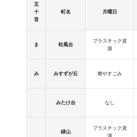
五
十
町名
月曜日
音
プラスチック資
ま
松風台
源
み
みすずが丘
燃やすごみ
みたけ台
なし
プラスチック資
緑山
源