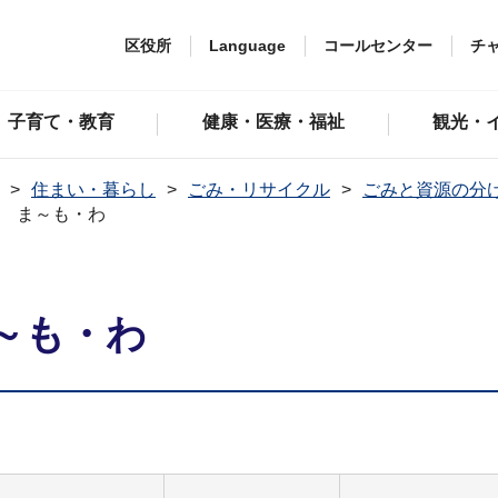
区役所
Language
コールセンター
チ
子育て・教育
健康・医療・福祉
観光・
住まい・暮らし
ごみ・リサイクル
ごみと資源の分
 ま～も・わ
～も・わ