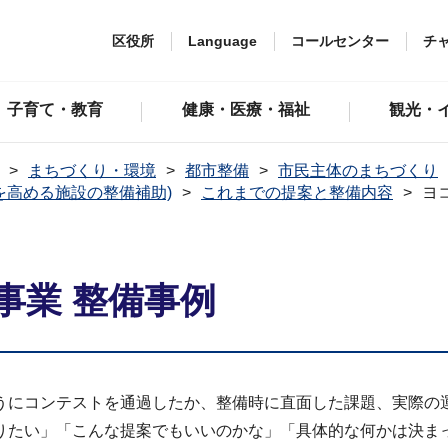
区役所
Language
コールセンター
チ
子育て・教育
健康・医療・福祉
観光・
まちづくり・環境
都市整備
市民主体のまちづくり
を高める施設の整備補助)
これまでの提案と整備内容
ヨ
事業 整備事例
うにコンテストを通過したか、整備時に直面した課題、実際の
りたい」「こんな提案でもいいのかな」「具体的な何かは決ま