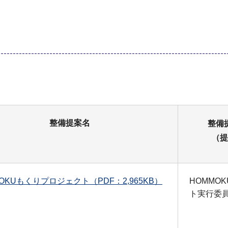
整備提案名
整備
（提
OKUもくりプロジェクト（PDF：2,965KB）
HOMMO
ト実行委