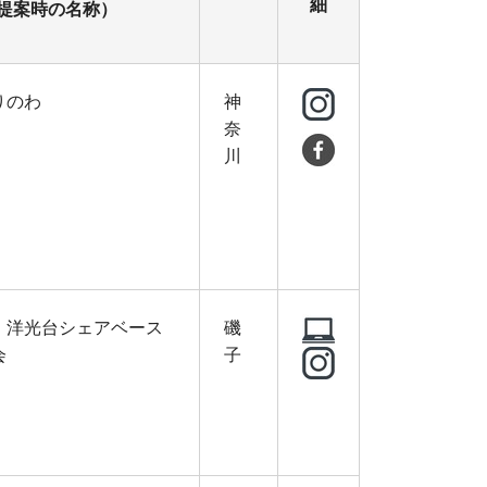
細
提案時の名称）
りのわ
神
奈
川
・洋光台シェアベース
磯
会
子