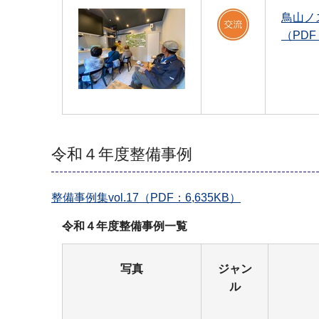
鳥山ノ
（PDF
令和４年度整備事例
整備事例集vol.17（PDF：6,635KB）
令和４年度整備事例一覧
写真
ジャン
ル