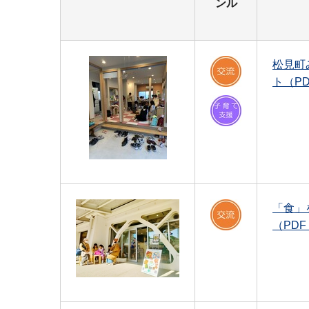
ンル
松見町
ト（PD
「食」
（PDF