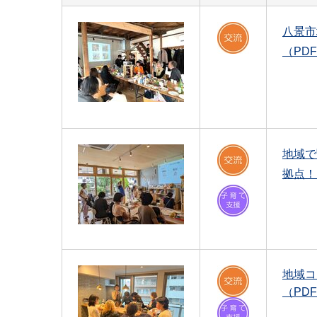
八景市
（PDF
地域で
拠点！（
地域コ
（PDF