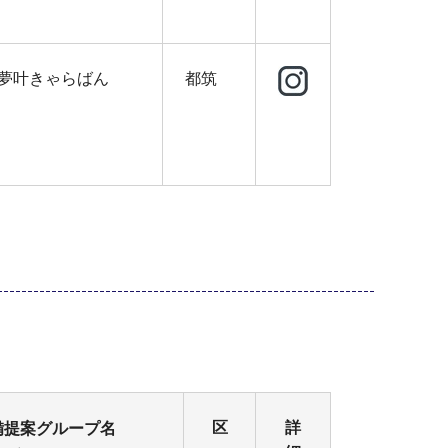
×夢叶きゃらばん
都筑
区
詳
備提案グループ名