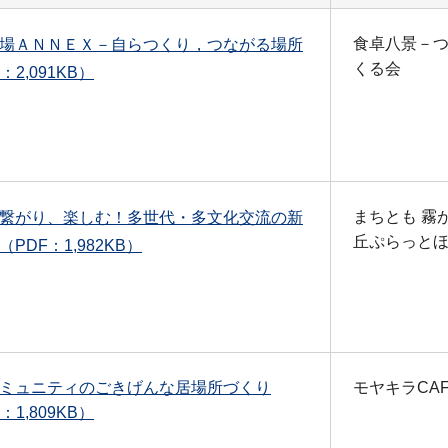
食卓八景－
場ＡＮＮＥＸ－自らつくり，つながる場所
くる会
：2,091KB）
まちとも 霧
繋がり、楽しむ！多世代・多文化交流の新
丘ぷらっと
PDF：1,982KB）
ミュニティのごきげんな居場所づくり
モヤキラCA
：1,809KB）