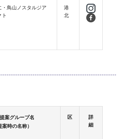
に・鳥山ノスタルジア
港
クト
北
区
詳
提案グループ名
細
提案時の名称）