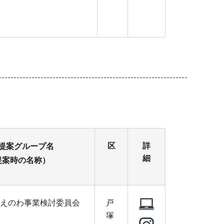
区
詳
提案グループ名
細
提案時の名称）
えのわ事業検討委員会
戸
塚