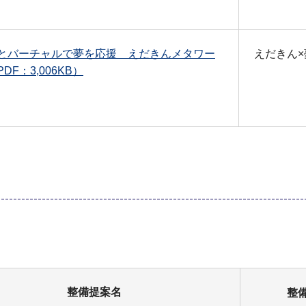
とバーチャルで夢を応援 えだきんメタワー
えだきん
DF：3,006KB）
整備提案名
整