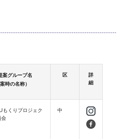
区
詳
提案グループ名
細
案時の名称）
KUもくりプロジェク
中
員会