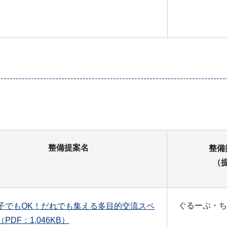
整備提案名
整備
（
ぐるーぷ・ち
子でもOK！だれでも集える多目的交流スペ
PDF：1,046KB）