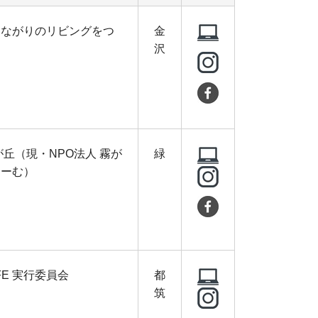
つながりのリビングをつ
金
沢
が丘（現・NPO法人 霧が
緑
ほーむ）
FE 実行委員会
都
筑