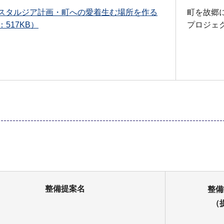
スタルジア計画・町への愛着生む場所を作る
町を故郷
：517KB）
プロジェ
整備提案名
整備
（