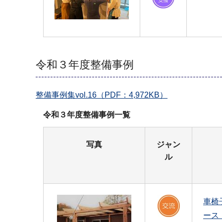
令和３年度整備事例
整備事例集vol.16（PDF：4,972KB）
令和３年度整備事例一覧
写真
ジャン
ル
車椅
ース（